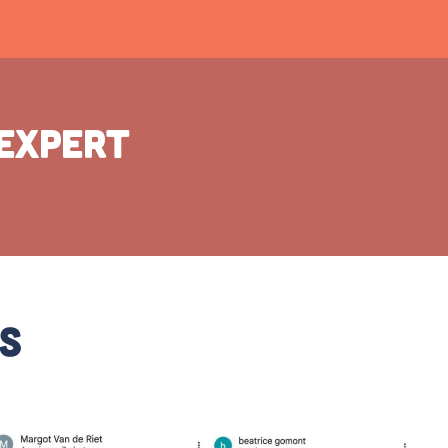
 expert
rs