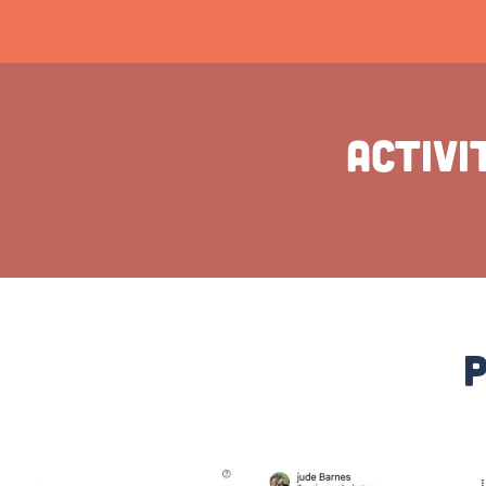
Activi
P