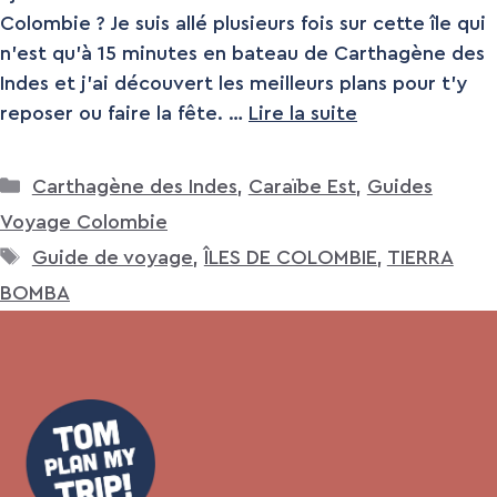
Colombie ? Je suis allé plusieurs fois sur cette île qui
n’est qu’à 15 minutes en bateau de Carthagène des
Indes et j’ai découvert les meilleurs plans pour t’y
reposer ou faire la fête. …
Lire la suite
Catégories
Carthagène des Indes
,
Caraïbe Est
,
Guides
Voyage Colombie
Étiquettes
Guide de voyage
,
ÎLES DE COLOMBIE
,
TIERRA
BOMBA