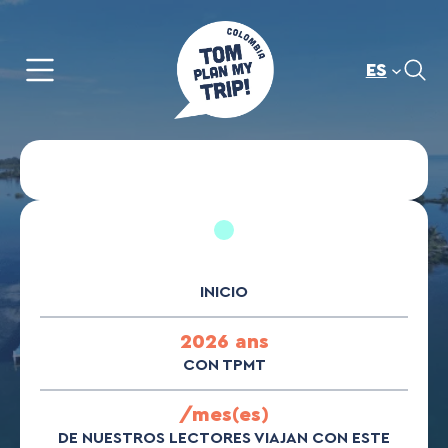
Saltar
al
contenido
ES
INICIO
2026 ans
CON TPMT
/mes(es)
DE NUESTROS LECTORES VIAJAN CON ESTE