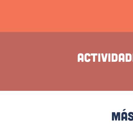
Activida
Más