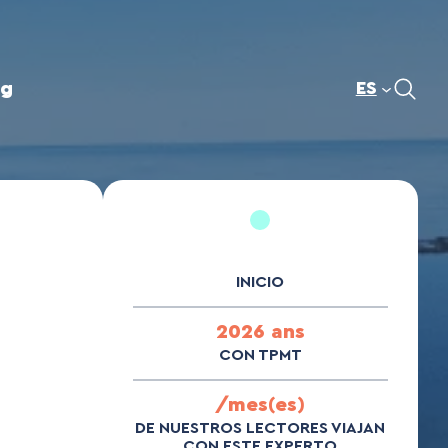
og
ES
INICIO
2026 ans
CON TPMT
/mes(es)
DE NUESTROS LECTORES VIAJAN
CON ESTE EXPERTO