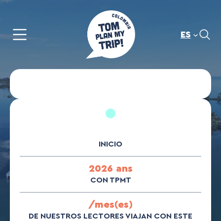
Saltar
al
contenido
ES
INICIO
2026 ans
CON TPMT
/mes(es)
DE NUESTROS LECTORES VIAJAN CON ESTE