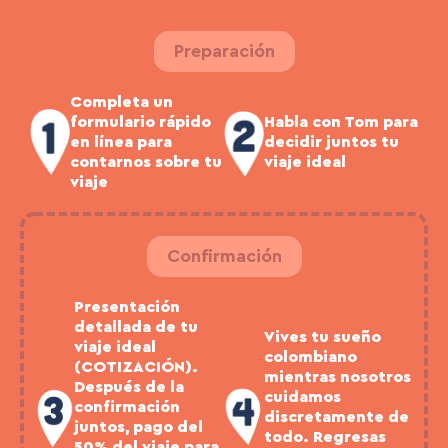
Preparación
Completa un
formulario rápido
Habla con Tom para
en línea para
decidir juntos tu
contarnos sobre tu
viaje ideal
viaje
Confirmación
Presentación
detallada de tu
Vives tu sueño
viaje ideal
colombiano
(COTIZACIÓN).
mientras nosotros
Después de la
cuidamos
confirmación
discretamente de
juntos, pago del
todo. Regresas
50% del viaje para