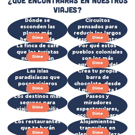
¿Qué encontrarás en nuestros
viajes?
Dónde se
Circuitos
esconden las
pensados para
playas más
reducir los largos
Dime
Dime
hermosas de
desplazamientos
La finca de café
Colombia
Por qué estos
que los turistas
pueblos coloniales
Dime
nunca verán
son los más
Dime
agradables del
Las islas
Crea tu propia
país
paradisíacas que
barra de
pocos viajeros
chocolate, desde
Dime
Dime
conocen
el grano hasta la
Los destinos más
degustación
Paseos y
seguros para
miradores
Dime
viajar en familia
espectaculares,
Dime
accesibles para
Los restaurantes
Alojamientos
todos
que te harán
tranquilos en
Dime
Dime
salivar
plena naturaleza