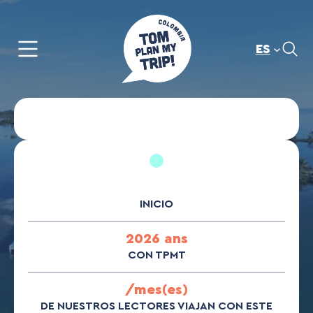
Saltar
al
contenido
ES
INICIO
2026 ans
CON TPMT
/mes(es)
DE NUESTROS LECTORES VIAJAN CON ESTE