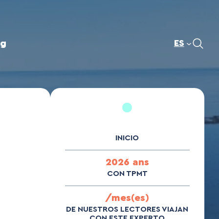
og
ES
INICIO
2026 ans
CON TPMT
/mes(es)
DE NUESTROS LECTORES VIAJAN
CON ESTE EXPERTO