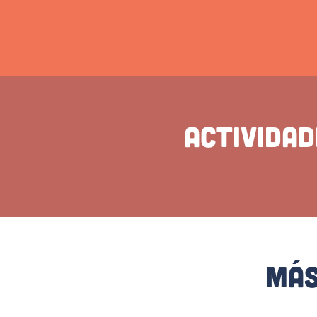
Activida
Más