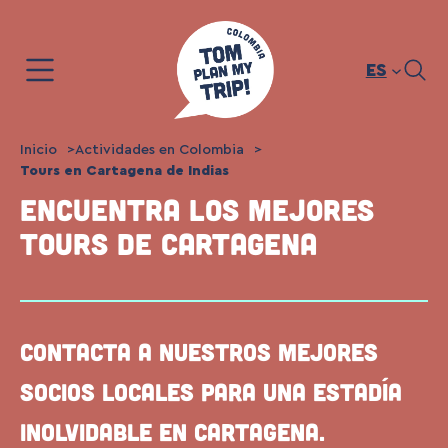
Saltar
al
contenido
ES
Inicio
Actividades en Colombia
Tours en Cartagena de Indias
Encuentra los mejores
tours de Cartagena
Contacta a nuestros mejores
socios locales para una estadía
inolvidable en Cartagena.