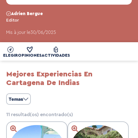
Adrien Bergue
Editor
Mis à jour le
30/06/2025
ELEGIR
OPINIONES
ACTIVIDADES
Mejores Experiencias En
Cartagena De Indias
Temas
11
resultad(os) encontrado(s)