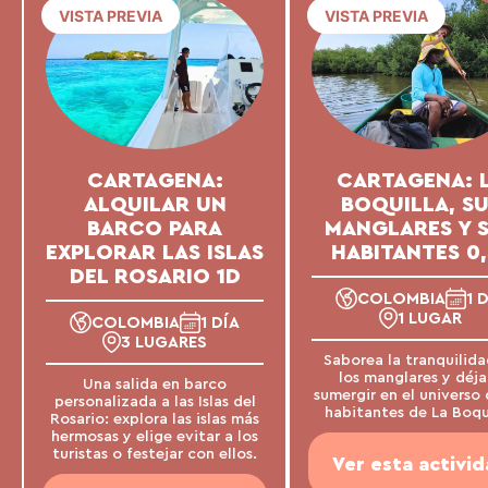
VISTA PREVIA
VISTA PREVIA
CARTAGENA:
CARTAGENA: 
ALQUILAR UN
BOQUILLA, S
BARCO PARA
MANGLARES Y 
EXPLORAR LAS ISLAS
HABITANTES 0,
DEL ROSARIO 1D
COLOMBIA
1 
1 LUGAR
COLOMBIA
1 DÍA
3 LUGARES
Saborea la tranquilida
los manglares y déja
Una salida en barco
sumergir en el universo 
personalizada a las Islas del
habitantes de La Boqui
Rosario: explora las islas más
hermosas y elige evitar a los
turistas o festejar con ellos.
Ver esta activi