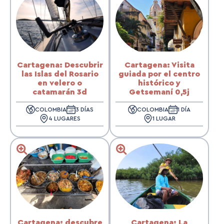
Cartagena: Descubrir
Cartagena: Visita
las Islas del Rosario
guiada por el centro
en velero o
histórico y
catamarán 3d
Getsemaní 0,5j
COLOMBIA
3 DÍAS
COLOMBIA
1 DÍA
4 LUGARES
1 LUGAR
Cartagena: descubre
Cartagena: La