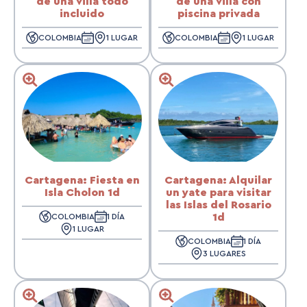
de una villa todo
de una villa con
incluido
piscina privada
COLOMBIA
1 LUGAR
COLOMBIA
1 LUGAR
Cartagena: Fiesta en
Cartagena: Alquilar
Isla Cholon 1d
un yate para visitar
las Islas del Rosario
1d
COLOMBIA
1 DÍA
1 LUGAR
COLOMBIA
1 DÍA
3 LUGARES