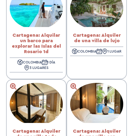
Cartagena: Alquilar
Cartagena: Alquiler
un barco para
de una villa de lujo
explorar las Islas del
Rosario 1d
COLOMBIA
1 LUGAR
COLOMBIA
1 DÍA
3 LUGARES
Cartagena: Alquiler
Cartagena: Alquiler