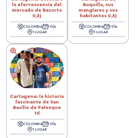
la efervescencia del
Boquilla, sus
mercado de Bazurto
manglares y sus
0,5j
habitantes 0,5j
COLOMBIA
1 DÍA
COLOMBIA
1 DÍA
1 LUGAR
1 LUGAR
Cartagena: la historia
fascinante de San
Basilio de Palenque
1d
COLOMBIA
1 DÍA
1 LUGAR