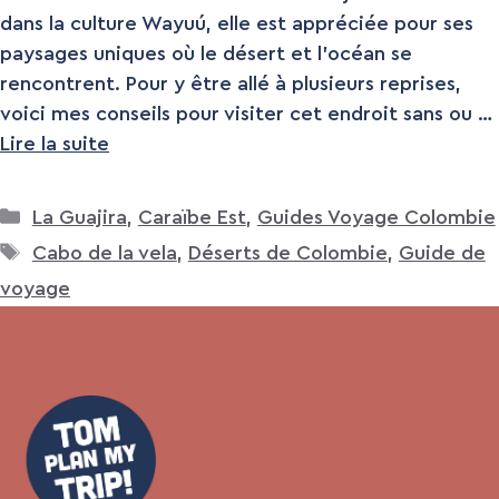
dans la culture Wayuú, elle est appréciée pour ses
paysages uniques où le désert et l’océan se
rencontrent. Pour y être allé à plusieurs reprises,
voici mes conseils pour visiter cet endroit sans ou …
Lire la suite
Catégories
La Guajira
,
Caraïbe Est
,
Guides Voyage Colombie
Étiquettes
Cabo de la vela
,
Déserts de Colombie
,
Guide de
voyage