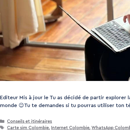
Editeur Mis à jour le Tu as décidé de partir explore
monde 😉Tu te demandes si tu pourras utiliser ton té
Catégories
Conseils et itinéraires
Étiquettes
Carte sim Colombie
,
Internet Colombie
,
WhatsApp Colomb