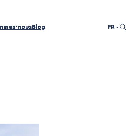
mmes-nous
Blog
FR