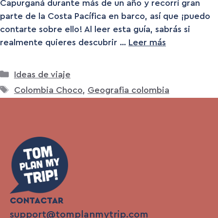
Capurganá durante más de un año y recorrí gran
parte de la Costa Pacífica en barco, así que ¡puedo
contarte sobre ello! Al leer esta guía, sabrás si
realmente quieres descubrir …
Leer más
Categorías
Ideas de viaje
Etiquetas
Colombia Choco
,
Geografia colombia
CONTACTAR
support@tomplanmytrip.com