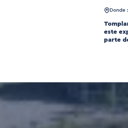
Donde :
Tomplan
este ex
parte d