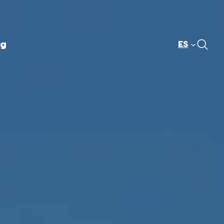
og
ES