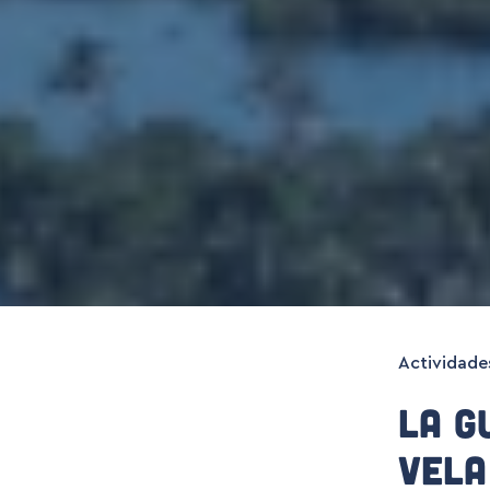
Actividade
La G
Vela