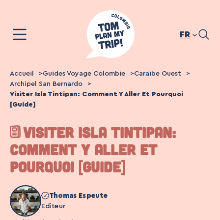
Aller
au
contenu
FR
Accueil
Guides Voyage Colombie
Caraïbe Ouest
Archipel San Bernardo
Visiter Isla Tintipan: Comment Y Aller Et Pourquoi
[Guide]
VISITER ISLA TINTIPAN:
COMMENT Y ALLER ET
POURQUOI [GUIDE]
Thomas Espeute
Editeur