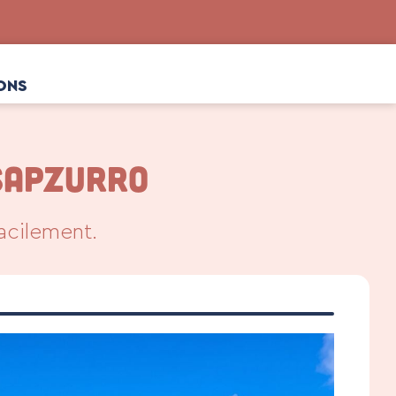
ONS
SAPZURRO
acilement.