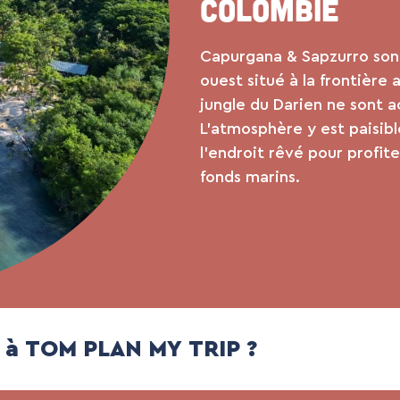
Colombie
Capurgana & Sapzurro sont
ouest situé à la frontière 
jungle du Darien ne sont a
L’atmosphère y est paisib
l’endroit rêvé pour profite
fonds marins.
e à TOM PLAN MY TRIP ?