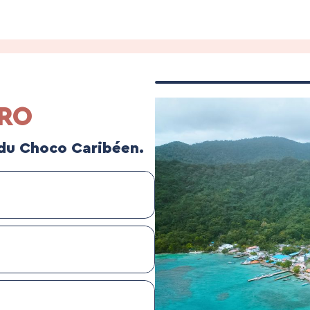
RRO
e du Choco Caribéen.