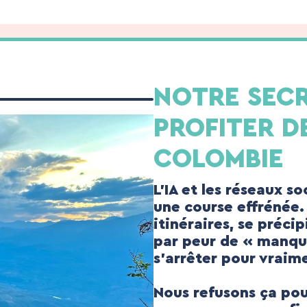
NOTRE SECR
PROFITER D
COLOMBIE
L’IA et les réseaux s
une course effrénée.
itinéraires, se précip
par peur de « manque
s’arrêter pour vraime
Nous refusons ça po