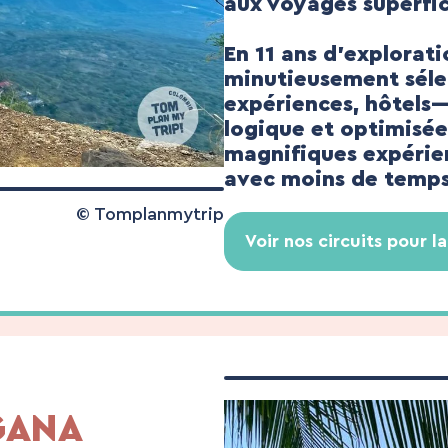
aux voyages superfic
En 11 ans d’explorat
minutieusement séle
expériences, hôtels—
logique et optimisée.
magnifiques expérien
avec moins de temps
© Tomplanmytrip
Voir nos circuits pour 
GANA