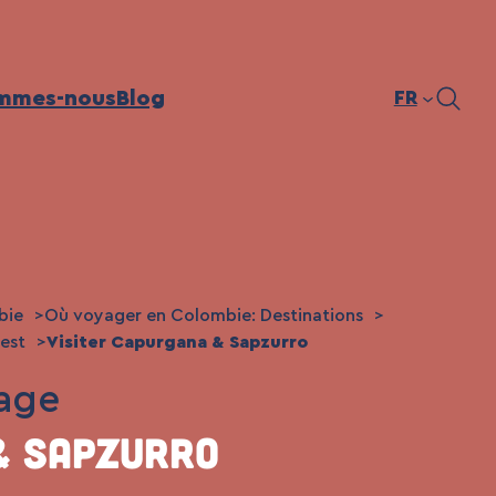
mmes-nous
Blog
FR
bie
Où voyager en Colombie: Destinations
est
Visiter Capurgana & Sapzurro
age
& Sapzurro