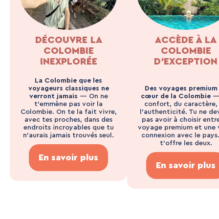
DÉCOUVRE LA
ACCÈDE À LA
COLOMBIE
COLOMBIE
INEXPLORÉE
D’EXCEPTION
La Colombie que les
voyageurs classiques ne
Des voyages premium
verront jamais
— On ne
cœur de la Colombie
—
t’emmène pas voir la
confort, du caractère,
Colombie. On te la fait vivre,
l’authenticité. Tu ne de
avec tes proches, dans des
pas avoir à choisir entr
endroits incroyables que tu
voyage premium et une 
n’aurais jamais trouvés seul.
connexion avec le pays
t’offre les deux.
En savoir plus
En savoir plus