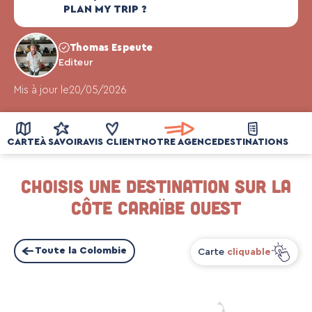
PLAN MY TRIP ?
Thomas Espeute
Editeur
Mis à jour le
20/05/2026
CARTE
À SAVOIR
AVIS CLIENT
NOTRE AGENCE
DESTINATIONS
Choisis une destination sur la
Côte Caraïbe Ouest
Toute la Colombie
Carte
cliquable