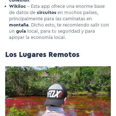
Wikiloc
– Esta app ofrece una enorme base
de datos de
circuitos
en muchos países,
principalmente para las caminatas en
montaña
. Dicho esto, te recomiendo salir con
un
guía
local, para tu seguridad y para
apoyar la economía local.
Los Lugares Remotos