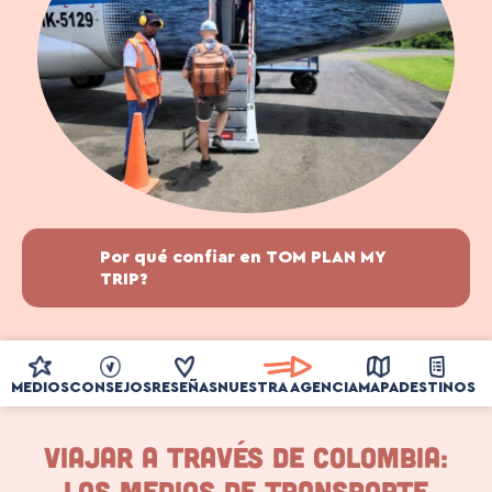
Por qué confiar en TOM PLAN MY
TRIP?
MEDIOS
CONSEJOS
RESEÑAS
NUESTRA AGENCIA
MAPA
DESTINOS
Viajar a través de Colombia:
Los medios de transporte